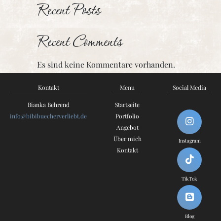
Recent Posts
Recent Comments
Es sind keine Kommentare vorhanden.
Kontakt
Menu
Social Media
Bianka Behrend
Startseite
info@bibibuecherverliebt.de
Portfolio
Angebot
Über mich
Instagram
Kontakt
TikTok
Blog