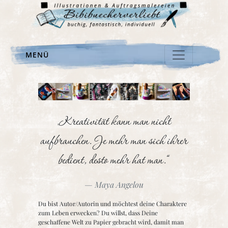
MENÜ
„Kreativität kann man nicht
aufbrauchen. Je mehr man sich ihrer
bedient, desto mehr hat man.“
Maya Angelou
Du bist Autor/Autorin und möchtest deine Charaktere
zum Leben erwecken? Du willst, dass Deine
geschaffene Welt zu Papier gebracht wird, damit man